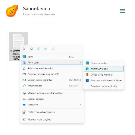
Ir
Sabordavida
para
Lazer e entretenimento
o
conteúdo