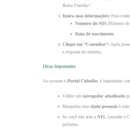
Bolsa Família”
.
Insira suas informações:
Para reali
Número do NIS
(Número de I
Data de nascimento
Clique em “Consultar”:
Após preen
a resposta do sistema.
Dicas Importantes
Ao acessar o
Portal Cidadão
, é importante co
Utilize um
navegador atualizado
pa
Mantenha seus
dado pessoais
à mão p
Se você não tem o
NIS
, consulte o 
próximo.