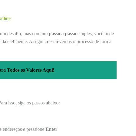
online
r um desafio, mas com um
passo a passo
simples, você pode
ida e eficiente. A seguir, descrevemos o processo de forma
ra Todos os Valores Aqui!
Para isso, siga os passos abaixo:
e endereços e pressione
Enter
.