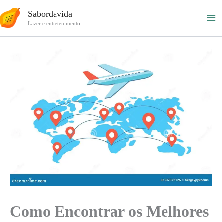
Ir
Sabordavida
para
Lazer e entretenimento
o
conteúdo
Como Encontrar os Melhores