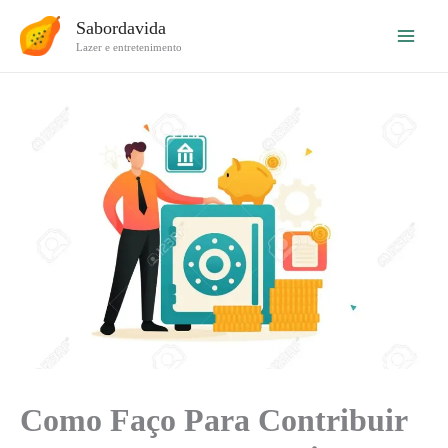
Ir
Sabordavida
para
Lazer e entretenimento
o
conteúdo
Como Faço Para Contribuir