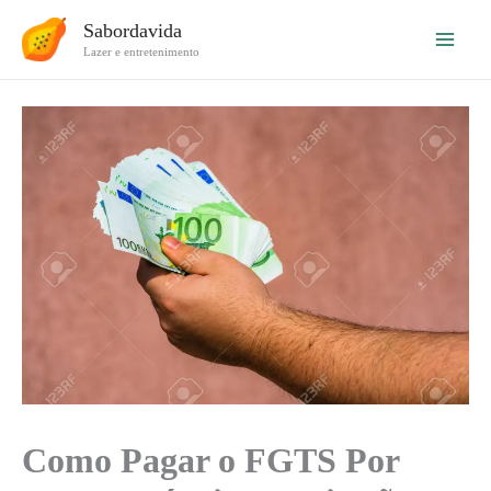
Ir
Sabordavida
para
Lazer e entretenimento
o
conteúdo
Como Pagar o FGTS Por