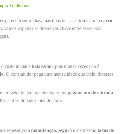
mpra Tradicional
ões parecem ser muitas, mas duas delas se destacam: o
carro
o, vamos explorar as diferenças chave entre esses dois
gens.
o custo inicial é
baixíssimo
, pois muitas vezes não é
da
. O consumidor paga uma mensalidade que inclui diversos
de um veículo geralmente requer um
pagamento de entrada
20% a 50% do valor total do carro.
 as despesas com
manutenção
,
seguro
e até mesmo
taxas de