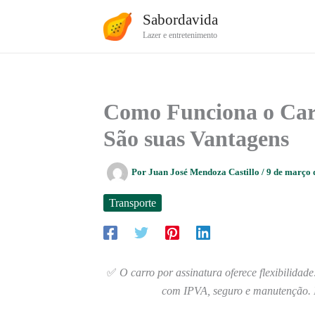
Ir
Sabordavida
para
Lazer e entretenimento
o
conteúdo
Como Funciona o Carr
São suas Vantagens
Por
Juan José Mendoza Castillo
/
9 de março
Transporte
✅
O carro por assinatura oferece flexibilida
com IPVA, seguro e manutenção. 