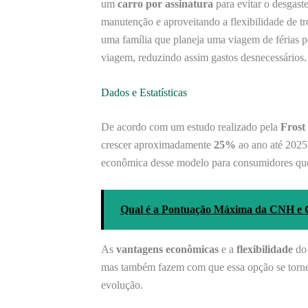
um
carro por assinatura
para evitar o desgas
manutenção e aproveitando a flexibilidade de t
uma família que planeja uma viagem de férias p
viagem, reduzindo assim gastos desnecessários.
Dados e Estatísticas
De acordo com um estudo realizado pela
Frost
crescer aproximadamente
25%
ao ano até 2025.
econômica desse modelo para consumidores q
Qual é a Pontuação Máxima da CNH e
As
vantagens econômicas
e a
flexibilidade
do 
mas também fazem com que essa opção se torne
evolução.