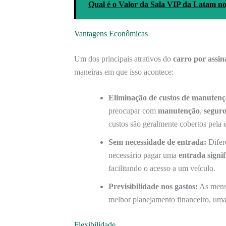
Qual é o Valor da Sala VIP da Latam n
Vantagens Econômicas
Um dos principais atrativos do
carro por assin
maneiras em que isso acontece:
Eliminação de custos de manutenç
preocupar com
manutenção
,
segur
custos são geralmente cobertos pela 
Sem necessidade de entrada:
Difer
necessário pagar uma
entrada signif
facilitando o acesso a um veículo.
Previsibilidade nos gastos:
As mensa
melhor planejamento financeiro, uma 
Flexibilidade