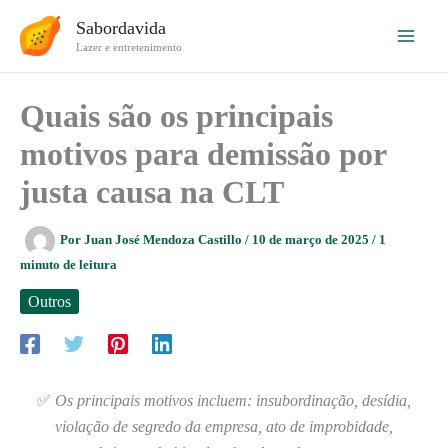
Ir
Sabordavida
para
Lazer e entretenimento
o
conteúdo
Quais são os principais
motivos para demissão por
justa causa na CLT
Por
Juan José Mendoza Castillo
/
10 de março de 2025
/
1
minuto de leitura
Outros
✅
Os principais motivos incluem: insubordinação, desídia,
violação de segredo da empresa, ato de improbidade,