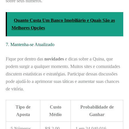
sobre seus números.
Quanto Custa Um Banco Imobiliário e Quais São as
Melhores Opções
7. Mantenha-se Atualizado
Fique por dentro das
novidades
e dicas sobre a Quina, que
podem surgir a qualquer momento. Muitos sites e comunidades
discutem estatísticas e estratégias. Participar dessas discussões
pode ajudá-lo a aprimorar suas táticas e aumentar suas chances
de vitória.
Tipo de
Custo
Probabilidade de
Aposta
Médio
Ganhar
5 Números
R$ 2,00
1 em 24.040.016