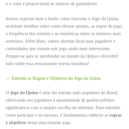
e o valor é proporcional ao número de ganhadores.
Iremos explorar mais a fundo como funciona o Jogo da Quina,
incluindo detalhes sobre como efetuar apostas, as regras do jogo,
a frequência dos sorteios e as estatísticas sobre os números mais
sorteados. Além disso, vamos abordar dicas para jogadores e
curiosidades que tornam este jogo ainda mais interessante.
Prepare-se para se aprofundar no mundo da Quina e descobrir
tudo sobre essa emocionante loteria brasileira!
— Entenda as Regras e Objetivos do Jogo da Quina
O
jogo da Quina
é uma das loterias mais populares do Brasil,
oferecendo aos jogadores a oportunidade de ganhar prêmios
significativos com a simples escolha de números. Para entender
como participar e ter sucesso, é fundamental conhecer as
regras
e objetivos
desse emocionante jogo.