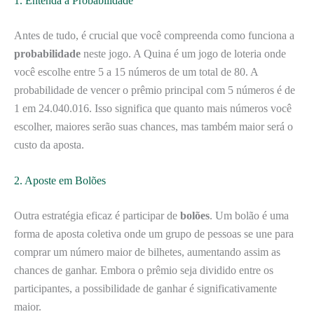
1. Entenda a Probabilidade
Antes de tudo, é crucial que você compreenda como funciona a
probabilidade
neste jogo. A Quina é um jogo de loteria onde
você escolhe entre 5 a 15 números de um total de 80. A
probabilidade de vencer o prêmio principal com 5 números é de
1 em 24.040.016. Isso significa que quanto mais números você
escolher, maiores serão suas chances, mas também maior será o
custo da aposta.
2. Aposte em Bolões
Outra estratégia eficaz é participar de
bolões
. Um bolão é uma
forma de aposta coletiva onde um grupo de pessoas se une para
comprar um número maior de bilhetes, aumentando assim as
chances de ganhar. Embora o prêmio seja dividido entre os
participantes, a possibilidade de ganhar é significativamente
maior.