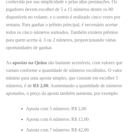
conhecida por sua simplicidade e pelas altas premiações. Os
jogadores devem escolher de 5 a 15 números dentre os 80
disponíveis no volante, e o sorteio é realizado cinco vezes por
semana. Para ganhar o prêmio principal, é necessário acertar
todos os cinco números sorteados. Também existem prêmios
para quem acerta 4, 3 ou 2 números, proporcionando várias
oportunidades de ganhar.
As
apostas na Quina
são bastante acessíveis, com valores que
variam conforme a quantidade de números escolhidos. O valor
mínimo para uma aposta simples, que consiste em escolher 5
números, é de
R$ 2,00
. Aumentando a quantidade de números
apostados, o preço da aposta também aumenta, por exemplo:
Aposta com 5 números: R$ 2,00
Aposta com 6 números: R$ 12,00
Aposta com 7 números: R$ 42,00