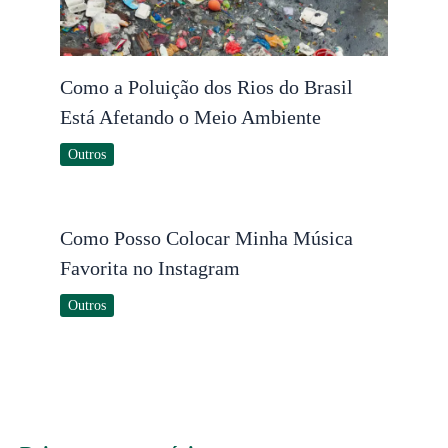
Como a Poluição dos Rios do Brasil
Está Afetando o Meio Ambiente
Outros
Como Posso Colocar Minha Música
Favorita no Instagram
Outros