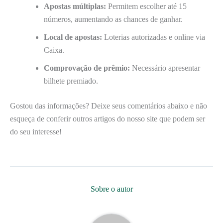
Apostas múltiplas:
Permitem escolher até 15
números, aumentando as chances de ganhar.
Local de apostas:
Loterias autorizadas e online via
Caixa.
Comprovação de prêmio:
Necessário apresentar
bilhete premiado.
Gostou das informações? Deixe seus comentários abaixo e não
esqueça de conferir outros artigos do nosso site que podem ser
do seu interesse!
Sobre o autor