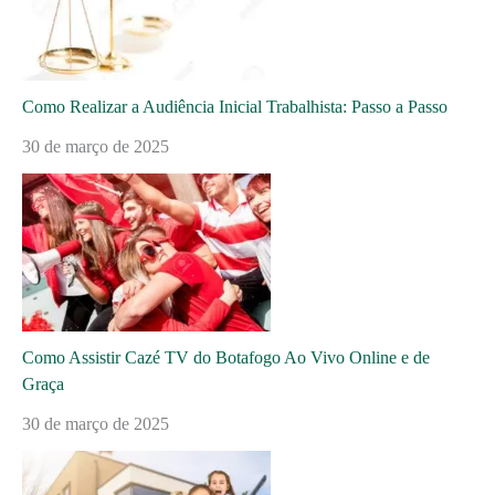
Como Realizar a Audiência Inicial Trabalhista: Passo a Passo
30 de março de 2025
Como Assistir Cazé TV do Botafogo Ao Vivo Online e de
Graça
30 de março de 2025