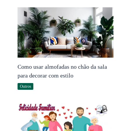
Como usar almofadas no chão da sala
para decorar com estilo
Outros