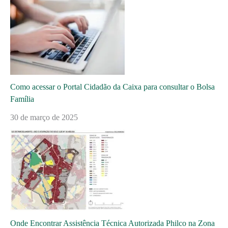
Como acessar o Portal Cidadão da Caixa para consultar o Bolsa
Família
30 de março de 2025
Onde Encontrar Assistência Técnica Autorizada Philco na Zona