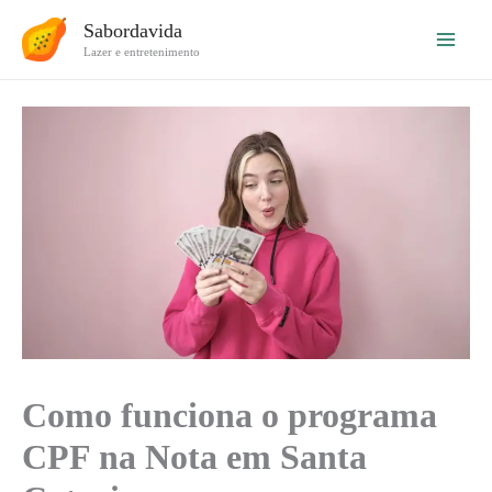
Ir
Sabordavida
para
Lazer e entretenimento
o
conteúdo
Como funciona o programa
CPF na Nota em Santa