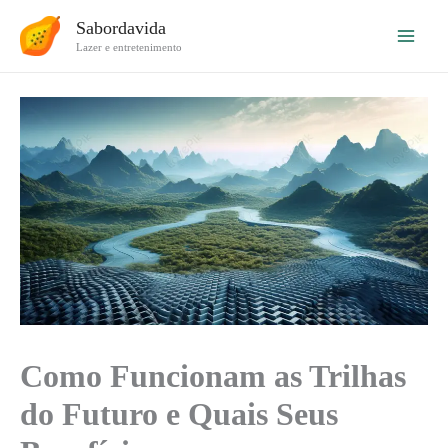
Ir
Sabordavida
para
Lazer e entretenimento
o
conteúdo
Como Funcionam as Trilhas
do Futuro e Quais Seus