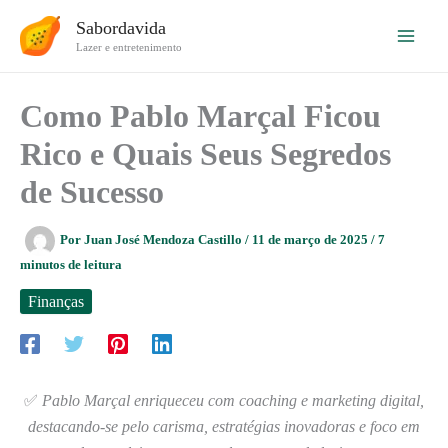
Ir
Sabordavida
para
Lazer e entretenimento
o
conteúdo
Como Pablo Marçal Ficou
Rico e Quais Seus Segredos
de Sucesso
Por
Juan José Mendoza Castillo
/
11 de março de 2025
/
7
minutos de leitura
Finanças
✅
Pablo Marçal enriqueceu com coaching e marketing digital,
destacando-se pelo carisma, estratégias inovadoras e foco em