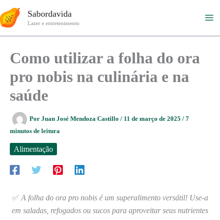
Ir
Sabordavida
para
Lazer e entretenimento
o
conteúdo
Como utilizar a folha do ora
pro nobis na culinária e na
saúde
Por
Juan José Mendoza Castillo
/
11 de março de 2025
/
7
minutos de leitura
Alimentação
✅
A folha do ora pro nobis é um superalimento versátil! Use-a
em saladas, refogados ou sucos para aproveitar seus nutrientes