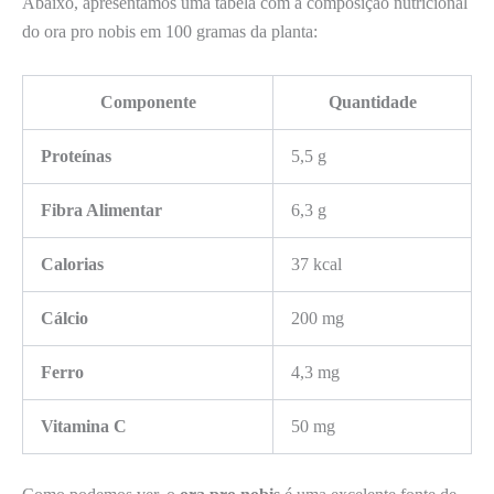
Abaixo, apresentamos uma tabela com a composição nutricional
do ora pro nobis em 100 gramas da planta:
Componente
Quantidade
Proteínas
5,5 g
Fibra Alimentar
6,3 g
Calorias
37 kcal
Cálcio
200 mg
Ferro
4,3 mg
Vitamina C
50 mg