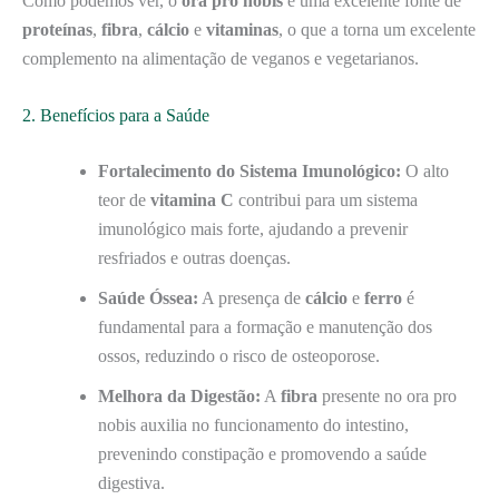
Como podemos ver, o
ora pro nobis
é uma excelente fonte de
proteínas
,
fibra
,
cálcio
e
vitaminas
, o que a torna um excelente
complemento na alimentação de veganos e vegetarianos.
2. Benefícios para a Saúde
Fortalecimento do Sistema Imunológico:
O alto
teor de
vitamina C
contribui para um sistema
imunológico mais forte, ajudando a prevenir
resfriados e outras doenças.
Saúde Óssea:
A presença de
cálcio
e
ferro
é
fundamental para a formação e manutenção dos
ossos, reduzindo o risco de osteoporose.
Melhora da Digestão:
A
fibra
presente no ora pro
nobis auxilia no funcionamento do intestino,
prevenindo constipação e promovendo a saúde
digestiva.