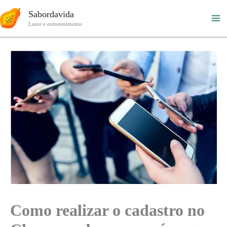
Ir
Sabordavida
para
Lazer e entretenimento
o
conteúdo
Como realizar o cadastro no