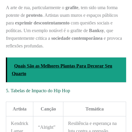
A arte de rua, particularmente o
grafite
, tem sido uma forma
potente de
protesto
. Artistas usam muros e espaços públicos
para
exprimir descontentamento
com questões sociais e
políticas. Um exemplo notável é o grafite de
Banksy
, que
frequentemente critica a
sociedade contemporânea
e provoca
reflexões profundas.
Quais São as Melhores Plantas Para Decorar Seu
Quarto
5. Tabelas de Impacto do Hip Hop
Artista
Canção
Temática
Kendrick
Resiliência e esperança na
“Alright”
Lamar
luta contra a opressão