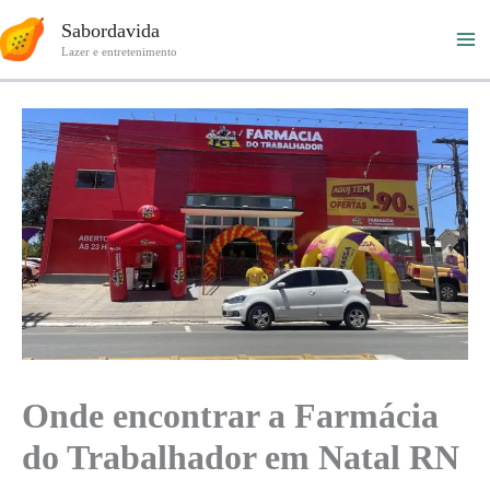
Ir
Sabordavida
para
Lazer e entretenimento
o
conteúdo
Onde encontrar a Farmácia
do Trabalhador em Natal RN