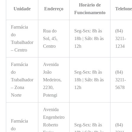
Horário de
Unidade
Endereço
Telefone
Funcionamento
Farmácia
Rua do
Seg-Sex: 8h às
(84)
do
Sol, 45,
18h | Sáb: 8h às
3211-
Trabalhador
Centro
12h
1234
– Centro
Farmácia
Avenida
do
João
Seg-Sex: 8h às
(84)
Trabalhador
Medeiros,
18h | Sáb: 8h às
3211-
– Zona
2230,
12h
5678
Norte
Potengi
Avenida
Engenheiro
Farmácia
Roberto
Seg-Sex: 8h às
(84)
do