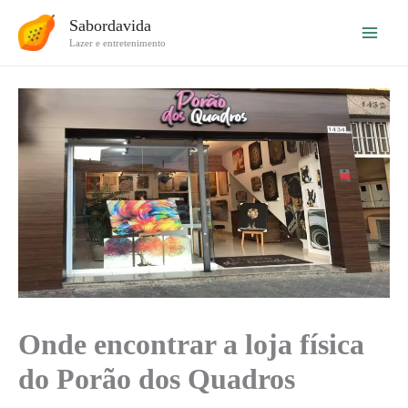
Ir
Sabordavida
para
Lazer e entretenimento
o
conteúdo
Onde encontrar a loja física
do Porão dos Quadros