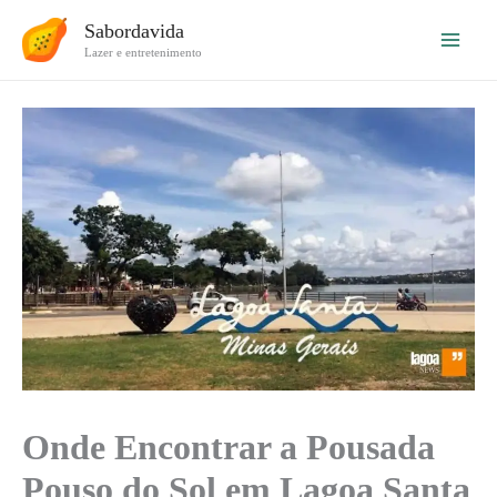
Ir
Sabordavida
para
Lazer e entretenimento
o
conteúdo
Onde Encontrar a Pousada
Pouso do Sol em Lagoa Santa