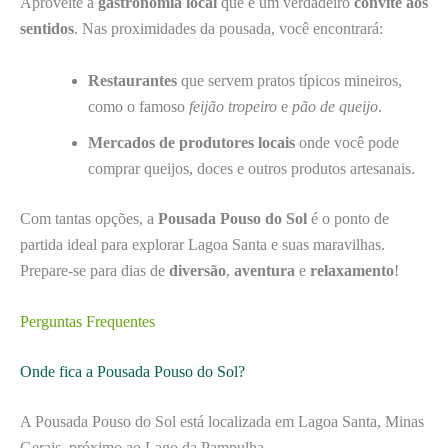
Aproveite a
gastronomia local
que é um verdadeiro
convite aos
sentidos
. Nas proximidades da pousada, você encontrará:
Restaurantes
que servem pratos típicos mineiros,
como o famoso
feijão tropeiro
e
pão de queijo
.
Mercados de produtores locais
onde você pode
comprar queijos, doces e outros produtos artesanais.
Com tantas opções, a
Pousada Pouso do Sol
é o ponto de
partida ideal para explorar Lagoa Santa e suas maravilhas.
Prepare-se para dias de
diversão
,
aventura
e
relaxamento
!
Perguntas Frequentes
Onde fica a Pousada Pouso do Sol?
A Pousada Pouso do Sol está localizada em Lagoa Santa, Minas
Gerais, próximo ao Lago da Pampulha.