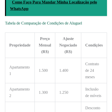
Como Faço Para Mandar Minha Localização pelo
WhatsApp
Tabela de Comparação de Condições de Aluguel
Preço
Ajuste
Propriedade
Mensal
Negociado
Condições
(R$)
(R$)
Contrato
Apartamento
1.500
1.400
de 24
1
meses
Apartamento
Inclusão
1.300
1.250
2
de móveis
Desconto