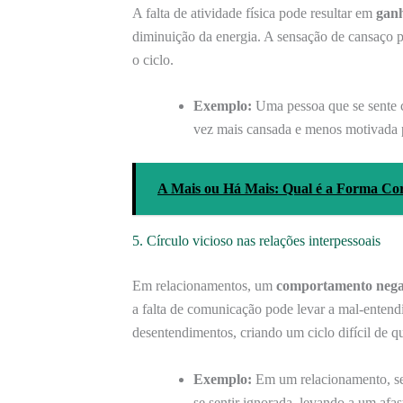
A falta de atividade física pode resultar em
ganh
diminuição da energia. A sensação de cansaço p
o ciclo.
Exemplo:
Uma pessoa que se sente c
vez mais cansada e menos motivada p
A Mais ou Há Mais: Qual é a Forma Cor
5. Círculo vicioso nas relações interpessoais
Em relacionamentos, um
comportamento nega
a falta de comunicação pode levar a mal-entend
desentendimentos, criando um ciclo difícil de q
Exemplo:
Em um relacionamento, se 
se sentir ignorada, levando a um afa