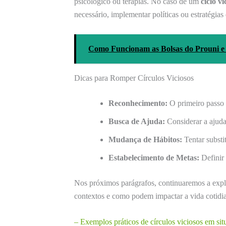
psicológico ou terapias. No caso de um
ciclo vi
necessário, implementar políticas ou estratégias
Como Funcionam as Bolsas do Prouni e 
Dicas para Romper Círculos Viciosos
Reconhecimento:
O primeiro passo 
Busca de Ajuda:
Considerar a ajuda
Mudança de Hábitos:
Tentar substi
Estabelecimento de Metas:
Definir 
Nos próximos parágrafos, continuaremos a expl
contextos e como podem impactar a vida cotidia
– Exemplos práticos de círculos viciosos em sit