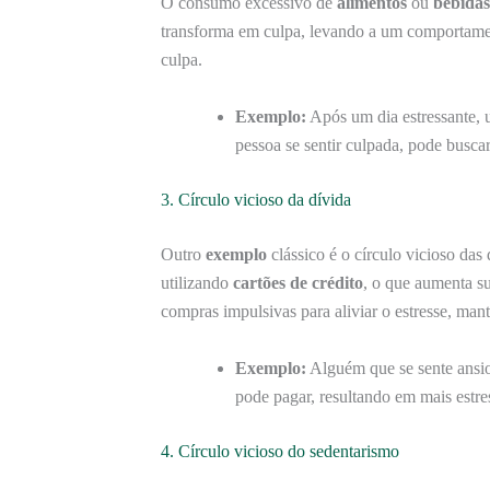
O consumo excessivo de
alimentos
ou
bebidas
transforma em culpa, levando a um comportame
culpa.
Exemplo:
Após um dia estressante, 
pessoa se sentir culpada, pode busca
3. Círculo vicioso da dívida
Outro
exemplo
clássico é o círculo vicioso da
utilizando
cartões de crédito
, o que aumenta su
compras impulsivas para aliviar o estresse, mant
Exemplo:
Alguém que se sente ansio
pode pagar, resultando em mais estre
4. Círculo vicioso do sedentarismo