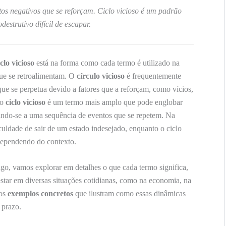
tos negativos que se reforçam. Ciclo vicioso é um padrão
odestrutivo difícil de escapar.
clo vicioso
está na forma como cada termo é utilizado na
que se retroalimentam. O
círculo vicioso
é frequentemente
que se perpetua devido a fatores que a reforçam, como vícios,
 o
ciclo vicioso
é um termo mais amplo que pode englobar
erindo-se a uma sequência de eventos que se repetem. Na
ficuldade de sair de um estado indesejado, enquanto o ciclo
 dependendo do contexto.
tigo, vamos explorar em detalhes o que cada termo significa,
tar em diversas situações cotidianas, como na economia, na
dos
exemplos concretos
que ilustram como essas dinâmicas
 prazo.