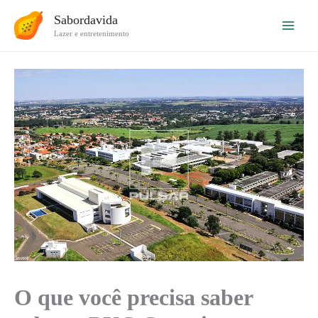
Ir
Sabordavida
para
Lazer e entretenimento
o
conteúdo
O que você precisa saber