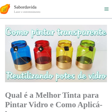
Ir
Sabordavida
para
Lazer e entretenimento
o
conteúdo
Qual é a Melhor Tinta para
Pintar Vidro e Como Aplicá-