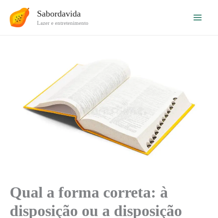
Ir
Sabordavida
para
Lazer e entretenimento
o
conteúdo
Qual a forma correta: à
disposição ou a disposição