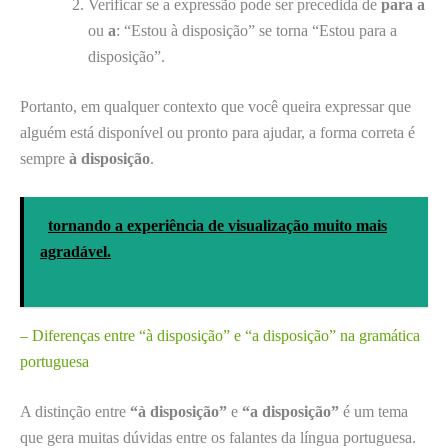
Verificar se a expressão pode ser precedida de
para a
ou
a
: “Estou à disposição” se torna “Estou para a
disposição”.
Portanto, em qualquer contexto que você queira expressar que
alguém está disponível ou pronto para ajudar, a forma correta é
sempre
à disposição
.
tornando a experiência de visualização muito mais
agradável.
– Diferenças entre “à disposição” e “a disposição” na gramática
portuguesa
A distinção entre
“à disposição”
e
“a disposição”
é um tema
que gera muitas dúvidas entre os falantes da língua portuguesa.