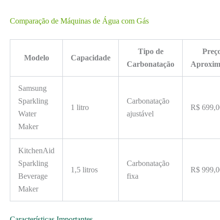
Comparação de Máquinas de Água com Gás
Tipo de
Preç
Modelo
Capacidade
Carbonatação
Aproxi
Samsung
Sparkling
Carbonatação
1 litro
R$ 699,0
Water
ajustável
Maker
KitchenAid
Sparkling
Carbonatação
1,5 litros
R$ 999,0
Beverage
fixa
Maker
Características Importantes