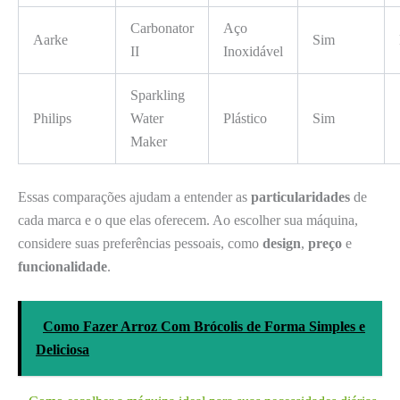
Carbonator
Aço
Aarke
Sim
II
Inoxidável
Sparkling
Philips
Water
Plástico
Sim
Maker
Essas comparações ajudam a entender as
particularidades
de
cada marca e o que elas oferecem. Ao escolher sua máquina,
considere suas preferências pessoais, como
design
,
preço
e
funcionalidade
.
Como Fazer Arroz Com Brócolis de Forma Simples e
Deliciosa