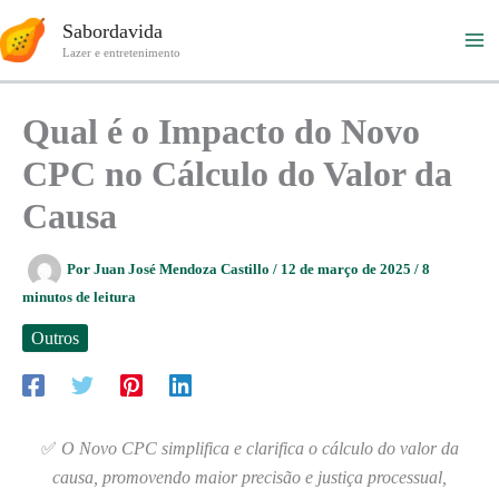
Ir
Sabordavida
para
Lazer e entretenimento
o
conteúdo
Qual é o Impacto do Novo
CPC no Cálculo do Valor da
Causa
Por
Juan José Mendoza Castillo
/
12 de março de 2025
/
8
minutos de leitura
Outros
✅
O Novo CPC simplifica e clarifica o cálculo do valor da
causa, promovendo maior precisão e justiça processual,