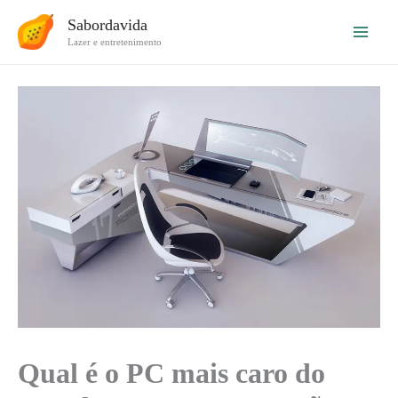
Ir
Sabordavida
para
Lazer e entretenimento
o
conteúdo
Qual é o PC mais caro do