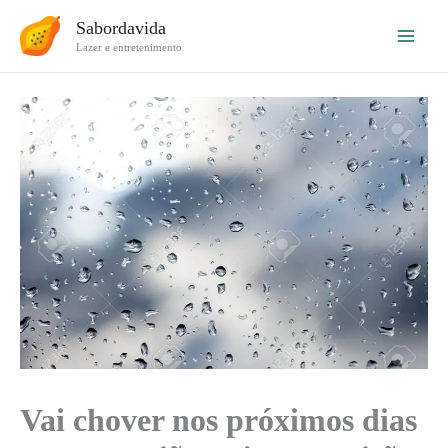
Ir
Sabordavida
para
Lazer e entretenimento
o
conteúdo
Vai chover nos próximos dias