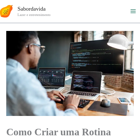
Ir
Sabordavida
para
Lazer e entretenimento
o
conteúdo
Como Criar uma Rotina