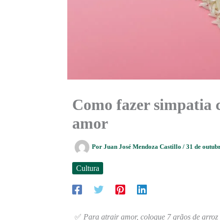
Como fazer simpatia c
amor
Por
Juan José Mendoza Castillo
/
31 de outub
Cultura
✅
Para atrair amor, coloque 7 grãos de arroz