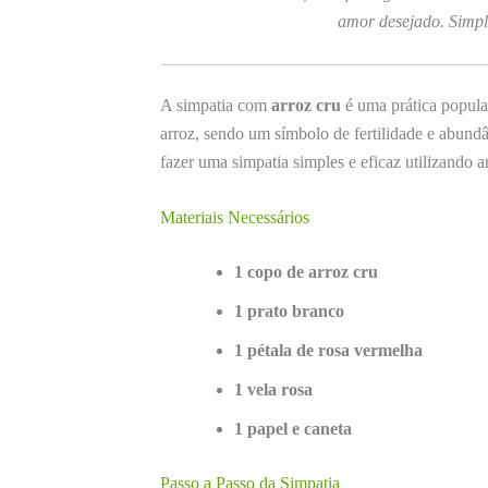
amor desejado. Simpl
A simpatia com
arroz cru
é uma prática popular
arroz, sendo um símbolo de fertilidade e abundân
fazer uma simpatia simples e eficaz utilizando a
Materiais Necessários
1 copo de arroz cru
1 prato branco
1 pétala de rosa vermelha
1 vela rosa
1 papel e caneta
Passo a Passo da Simpatia