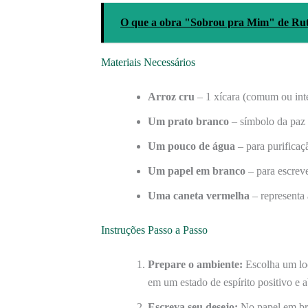
O que a obra "Sobrou pra Mim" de Rut
Materiais Necessários
Arroz cru
– 1 xícara (comum ou inte
Um prato branco
– símbolo da paz
Um pouco de água
– para purificaç
Um papel em branco
– para escreve
Uma caneta vermelha
– representa 
Instruções Passo a Passo
Prepare o ambiente:
Escolha um loc
em um estado de espírito positivo e 
Escreva seu desejo:
No papel em bra