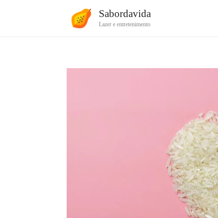
Ir
Sabordavida
para
Lazer e entretenimento
o
conteúdo