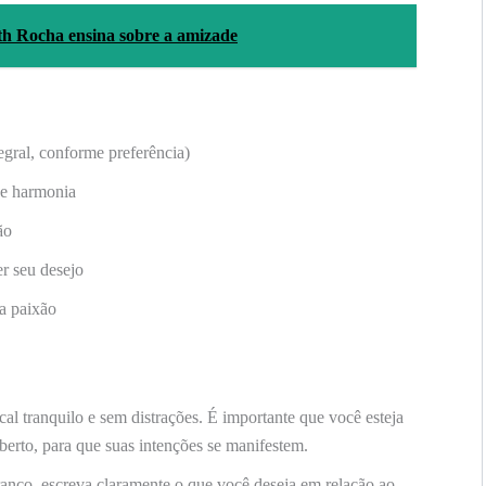
h Rocha ensina sobre a amizade
gral, conforme preferência)
 e harmonia
ão
r seu desejo
a paixão
al tranquilo e sem distrações. É importante que você esteja
aberto, para que suas intenções se manifestem.
nco, escreva claramente o que você deseja em relação ao