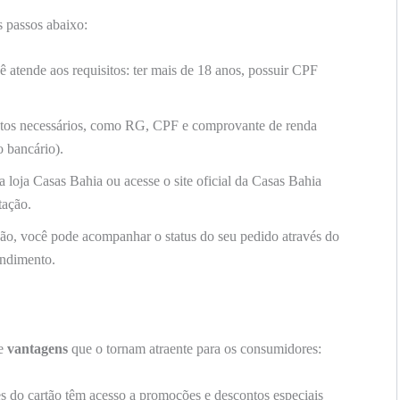
s passos abaixo:
ê atende aos requisitos: ter mais de 18 anos, possuir CPF
os necessários, como RG, CPF e comprovante de renda
 bancário).
a loja Casas Bahia ou acesse o site oficial da Casas Bahia
tação.
ção, você pode acompanhar o status do seu pedido através do
tendimento.
de
vantagens
que o tornam atraente para os consumidores:
s do cartão têm acesso a promoções e descontos especiais