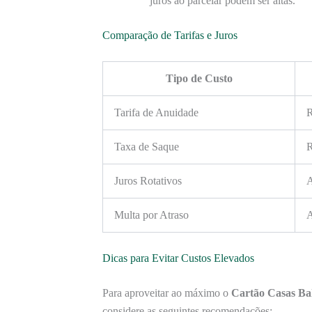
juros ao parcelar podem ser altas.
Comparação de Tarifas e Juros
Tipo de Custo
Tarifa de Anuidade
R
Taxa de Saque
R
Juros Rotativos
A
Multa por Atraso
A
Dicas para Evitar Custos Elevados
Para aproveitar ao máximo o
Cartão Casas Ba
considere as seguintes recomendações: