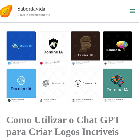
Ir
Sabordavida
para
Lazer e entretenimento
o
conteúdo
Como Utilizar o Chat GPT
para Criar Logos Incríveis