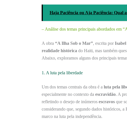
Haja Paciência ou Aja Paciência: Qual 
– Análise dos temas principais abordados em “
A obra
“A Ilha Sob o Mar”
, escrita por
Isabel
realidade histórica
do Haiti, mas também quest
Abaixo, exploramos alguns dos principais temas
1. A luta pela liberdade
Um dos temas centrais da obra é a
luta pela li
especialmente no contexto da
escravidão
. A pr
refletindo o desejo de inúmeros
escravos
que so
considerando que, segundo dados históricos, a
marco na luta pela independência.