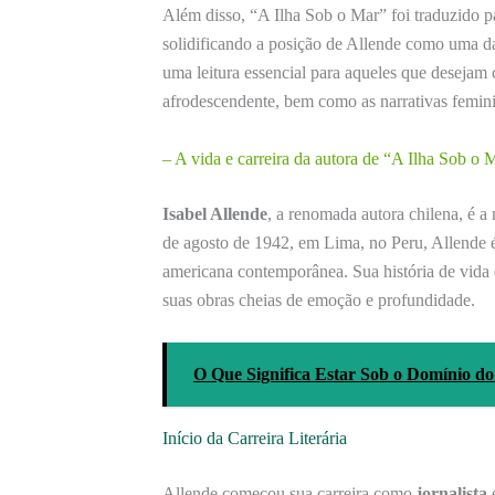
Além disso, “A Ilha Sob o Mar” foi traduzido p
solidificando a posição de Allende como uma das
uma leitura essencial para aqueles que desejam
afrodescendente, bem como as narrativas femin
– A vida e carreira da autora de “A Ilha Sob o 
Isabel Allende
, a renomada autora chilena, é a 
de agosto de 1942, em Lima, no Peru, Allende é 
americana contemporânea. Sua história de vida
suas obras cheias de emoção e profundidade.
O Que Significa Estar Sob o Domínio do
Início da Carreira Literária
Allende começou sua carreira como
jornalista