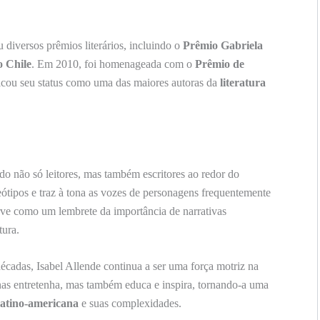
 diversos prêmios literários, incluindo o
Prêmio Gabriela
o Chile
. Em 2010, foi homenageada com o
Prêmio de
ficou seu status como uma das maiores autoras da
literatura
o não só leitores, mas também escritores ao redor do
reótipos e traz à tona as vozes de personagens frequentemente
erve como um lembrete da importância de narrativas
tura.
cadas, Isabel Allende continua a ser uma força motriz na
nas entretenha, mas também educa e inspira, tornando-a uma
 latino-americana
e suas complexidades.