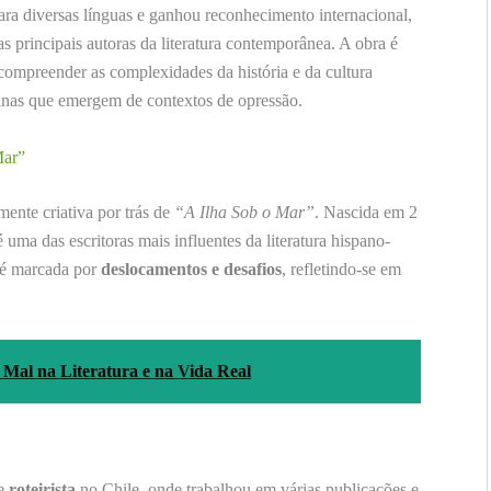
ara diversas línguas e ganhou reconhecimento internacional,
 principais autoras da literatura contemporânea. A obra é
 compreender as complexidades da história e da cultura
inas que emergem de contextos de opressão.
Mar”
mente criativa por trás de
“A Ilha Sob o Mar”
. Nascida em 2
uma das escritoras mais influentes da literatura hispano-
 é marcada por
deslocamentos e desafios
, refletindo-se em
 Mal na Literatura e na Vida Real
e
roteirista
no Chile, onde trabalhou em várias publicações e