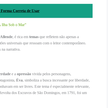
a Forma Correta de Usar
A Ilha Sob o Mar”
 Allende
, é rica em
temas
que refletem não apenas a
ões universais que ressoam com o leitor contemporâneo.
 na narrativa.
berdade
e a
opressão
vivida pelos personagens,
otagonista,
Éva
, simboliza a busca incessante por liberdade,
nhavam em ser livres. Este tema é especialmente relevante,
 Revolta dos Escravos de São Domingos, em 1791, foi um