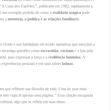
“A Casa dos Espíritos”
, publicado em 1982, rapidamente a
ro é um exemplo perfeito de como a
realidade mágica
pode
omo a
memória, a política e as relações familiares
.
rio vívido e sua habilidade em tecido narrativas que mesclam a
la investiga questões como
escravidão
,
racismo
e a luta pela
arité, para expressar a força e a
resiliência feminina
. A
s experiências pessoais e em suas raízes
latinas
.
es que refletem sua filosofia de vida. Uma de suas mais
em não viaja lê apenas uma página.”
Essa citação encapsula
ultural, algo que se reflete em suas obras.