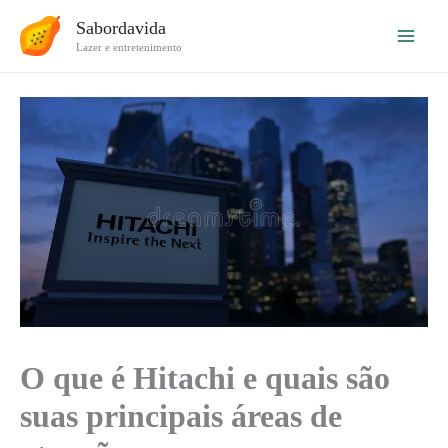
Ir
Sabordavida
para
Lazer e entretenimento
o
conteúdo
O que é Hitachi e quais são
suas principais áreas de