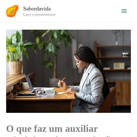
Ir
Sabordavida
para
Lazer e entretenimento
o
conteúdo
O que faz um auxiliar