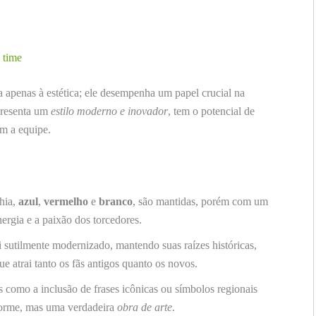
 time
a apenas à estética; ele desempenha um papel crucial na
presenta um
estilo moderno e inovador
, tem o potencial de
om a equipe.
hia,
azul
,
vermelho
e
branco
, são mantidas, porém com um
ergia e a paixão dos torcedores.
i sutilmente modernizado, mantendo suas raízes históricas,
atrai tanto os fãs antigos quanto os novos.
s como a inclusão de frases icônicas ou símbolos regionais
forme, mas uma verdadeira
obra de arte
.