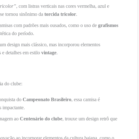
ricolor”
, com listras verticais nas cores vermelha, azul e
e se tornou sinônimo da
torcida tricolor
.
amisas com padrões mais ousados, como o uso de
grafismos
tética do período.
 um design mais clássico, mas incorporou elementos
 e detalhes em estilo
vintage
.
ia do clube:
onquista do
Campeonato Brasileiro
, essa camisa é
s impactante.
nagem ao
Centenário do clube
, trouxe um design retrô que
vação ao incorporar elementos da cultura baiana, como o